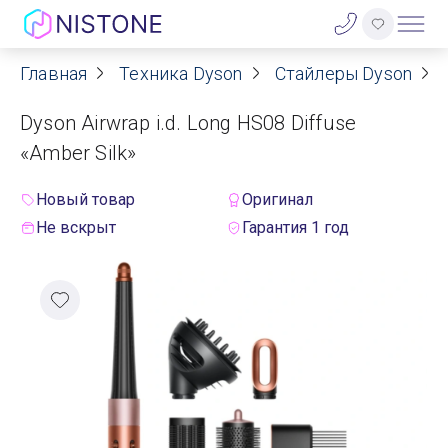
Главная
Техника Dyson
Стайлеры Dyson
Акции
Dyson Airwrap i.d. Long HS08 Diffuse
О нас
«Amber Silk»
Блог
Новый товар
Оригинал
Не вскрыт
Гарантия 1 год
Договор оферты
Реквизиты
Контакты
Гарантия
Оплата