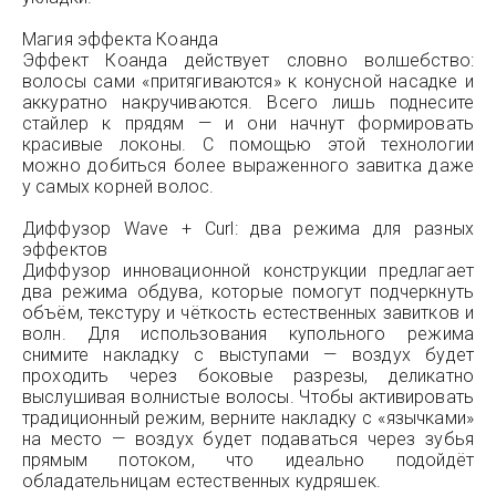
Магия эффекта Коанда
Эффект Коанда действует словно волшебство:
волосы сами «притягиваются» к конусной насадке и
аккуратно накручиваются. Всего лишь поднесите
стайлер к прядям — и они начнут формировать
красивые локоны. С помощью этой технологии
можно добиться более выраженного завитка даже
у самых корней волос.
Диффузор Wave + Curl: два режима для разных
эффектов
Диффузор инновационной конструкции предлагает
два режима обдува, которые помогут подчеркнуть
объём, текстуру и чёткость естественных завитков и
волн. Для использования купольного режима
снимите накладку с выступами — воздух будет
проходить через боковые разрезы, деликатно
выслушивая волнистые волосы. Чтобы активировать
традиционный режим, верните накладку с «язычками»
на место — воздух будет подаваться через зубья
прямым потоком, что идеально подойдёт
обладательницам естественных кудряшек.