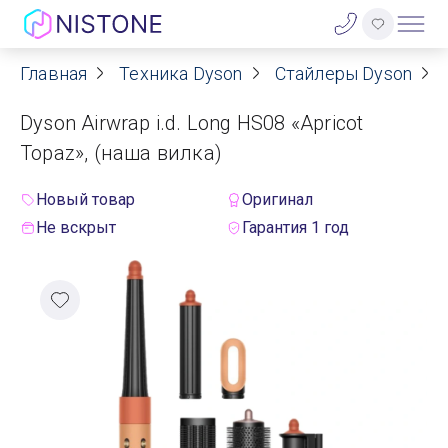
Главная
Техника Dyson
Стайлеры Dyson
Акции
Dyson Airwrap i.d. Long HS08 «Apricot
О нас
Topaz», (наша вилка)
Блог
Новый товар
Оригинал
Не вскрыт
Гарантия 1 год
Договор оферты
Реквизиты
Контакты
Гарантия
Оплата