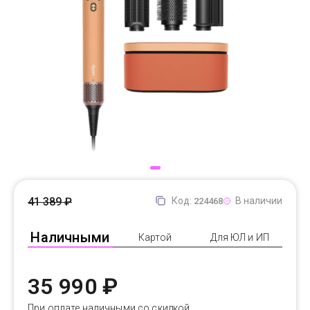
Доставка
Самовывоз
Trade-In
41 389 ₽
Код:
В наличии
224468
Наличными
Картой
Для ЮЛ и ИП
35 990 ₽
При оплате наличными со скидкой