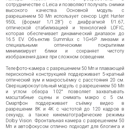
сотрудничестве с Leica и позволяют получать снимки
высокого качества. Основной модуль с
разрешением 50 Мп использует сенсор Light Hunter
950L (формат 1/1.28″) с диафрагмой f/1.67,
оптической стабилизацией и технологией LOFIC,
которая обеспечивает динамический диапазон до
16.5 EV. Объектив Summilux с 1G+6P линзами и
специальными оптическими покрытиями
минимизирует блики и сохраняет чистоту
изображения даже при сложном освещении.
Телефото-камера с разрешением 50 Мп и плавающей
перископной конструкцией поддерживает 5-кратный
оптический зум и макросъёмку с расстояния 20 см.
Сверхширокоугольный модуль с разрешением 50 Мп
и углом обзора 102° позволяет захватывать
масштабные сцены и снимать макро с 5 см.
Смартфон поддерживает съёмку видео в
разрешении 8K и 4K с частотой до 120 кадров в
секунду, а также кинематографические режимы
Dolby Vision. Фронтальная камера с разрешением 50
Мп и автофокусом отлично подходит для блогинга и