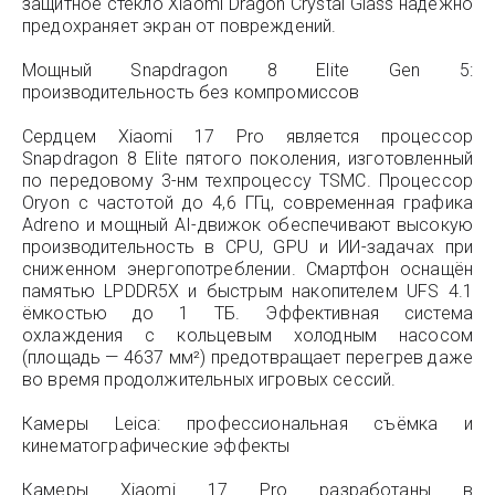
защитное стекло Xiaomi Dragon Crystal Glass надёжно
предохраняет экран от повреждений.
Мощный Snapdragon 8 Elite Gen 5:
производительность без компромиссов
Сердцем Xiaomi 17 Pro является процессор
Snapdragon 8 Elite пятого поколения, изготовленный
по передовому 3-нм техпроцессу TSMC. Процессор
Oryon с частотой до 4,6 ГГц, современная графика
Adreno и мощный AI-движок обеспечивают высокую
производительность в CPU, GPU и ИИ-задачах при
сниженном энергопотреблении. Смартфон оснащён
памятью LPDDR5X и быстрым накопителем UFS 4.1
ёмкостью до 1 ТБ. Эффективная система
охлаждения с кольцевым холодным насосом
(площадь — 4637 мм²) предотвращает перегрев даже
во время продолжительных игровых сессий.
Камеры Leica: профессиональная съёмка и
кинематографические эффекты
Камеры Xiaomi 17 Pro разработаны в