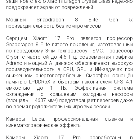
защитное стекло Xiaomi Dragon Crystal Glass надёжно
предохраняет экран от повреждений.
Мощный Snapdragon 8 Elite Gen 5:
производительность без компромиссов
Сердцем Xiaomi 17 Pro является процессор
Snapdragon 8 Elite пятого поколения, изготовленный
по передовому 3-нм техпроцессу TSMC. Процессор
Oryon с частотой до 4,6 ГГц, современная графика
Adreno и мощный AI-движок обеспечивают высокую
производительность в CPU, GPU и ИИ-задачах при
сниженном энергопотреблении. Смартфон оснащён
памятью LPDDR5X и быстрым накопителем UFS 4.1
ёмкостью до 1 ТБ. Эффективная система
охлаждения с кольцевым холодным насосом
(площадь — 4637 мм²) предотвращает перегрев даже
во время продолжительных игровых сессий.
Камеры Leica: профессиональная съёмка и
кинематографические эффекты
Камеры Xiaomi 17 Pro разработаны в