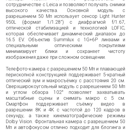
сотрудничестве с Leica и позволяют получать снимки
высокого качества. Основной модуль с
разрешением 50 Мп использует сенсор Light Hunter
950L (формат 1/1.28″) с диафрагмой f/1.67,
оптической стабилизацией и технологией LOFIC,
которая обеспечивает динамический диапазон до
16.5 EV. Объектив Summilux с 1G+6P линзами и
специальными оптическими покрытиями
минимизирует блики и сохраняет чистоту
изображения даже при сложном освещении.
Телефото-камера с разрешением 50 Мп и плавающей
перископной конструкцией поддерживает 5-кратный
оптический зум и макросъёмку с расстояния 20 см.
Сверхширокоугольный модуль с разрешением 50 Мп
и углом обзора 102° позволяет захватывать
масштабные сцены и снимать макро с 5 см.
Смартфон поддерживает съёмку видео в
разрешении 8K и 4K с частотой до 120 кадров в
секунду, а также кинематографические режимы
Dolby Vision. Фронтальная камера с разрешением 50
Мп и автофокусом отлично подходит для блогинга и