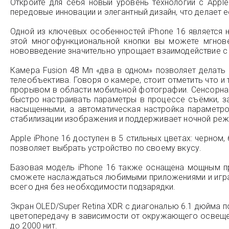
Откройте для себя новый уровень технологий с Appl
передовые инновации и элегантный дизайн, что делает
Одной из ключевых особенностей iPhone 16 является 
этой многофункциональной кнопки вы можете мгнове
нововведение значительно упрощает взаимодействие с 
Камера Fusion 48 Мп «два в одном» позволяет делат
телеобъектива. Говоря о камере, стоит отметить что и
прорывом в области мобильной фотографии. Сенсорная 
быстро настраивать параметры в процессе съёмки, за
насыщенными, а автоматическая настройка параметро
стабилизации изображения и поддерживает ночной режи
Apple iPhone 16 доступен в 5 стильных цветах: черном
позволяет выбрать устройство по своему вкусу.
Базовая модель iPhone 16 также оснащена мощным пр
сможете наслаждаться любимыми приложениями и играм
всего дня без необходимости подзарядки.
Экран OLED/Super Retina XDR с диагональю 6.1 дюйма 
цветопередачу в зависимости от окружающего освеще
до 2000 нит.