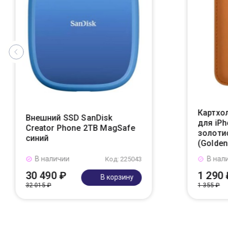
Картхол
Внешний SSD SanDisk
для iPh
Creator Phone 2TB MagSafe
золоти
синий
(Golden
В наличии
В нал
Код: 225043
30 490 ₽
1 290 
В корзину
32 015 ₽
1 355 ₽