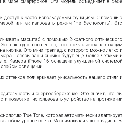
ты в мире смартфонов. Эта модель объединяет в себе
рый доступ к часто используемым функциям. С помощью
мерой или активировать режим "Не беспокоить". Это
еличивать масштаб с помощью 2-кратного оптического
й. Это еще одно новшество, которое является настоящим
а кнопка. Это мини-трекпад, с которого можно легко и
амера. Теперь ваши снимки будут еще более четкими и
ете. Камера iPhone 16 оснащена улучшенной системой
и слабом освещении.
тих оттенков подчеркивает уникальность вашего стиля и
дительность и энергосбережение. Это значит, что вы
сти позволяет использовать устройство на протяжении
хнологию True Tone, которая автоматически адаптирует
и любом уровне света. Максимальная яркость дисплея