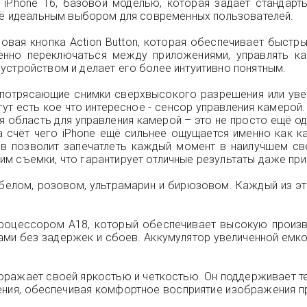
e iPhone 16, базовой моделью, которая задает стандар
 её идеальным выбором для современных пользователей.
новая кнопка Action Button, которая обеспечивает быст
нно переключаться между приложениями, управлять ка
устройством и делает его более интуитивно понятным.
ь потрясающие снимки сверхвысокого разрешения или ув
 тут есть кое что интересное - сенсор управления камеро
область для управления камерой – это не просто ещё одн
 счёт чего iPhone ещё сильнее ощущается именно как к
в позволит запечатлеть каждый момент в наилучшем св
м съемки, что гарантирует отличные результаты даже пр
, белом, розовом, ультрамарин и бирюзовом. Каждый из э
оцессором A18, который обеспечивает высокую произво
и без задержек и сбоев. Аккумулятор увеличенной емко
поражает своей яркостью и четкостью. Он поддерживает те
ния, обеспечивая комфортное восприятие изображения пр