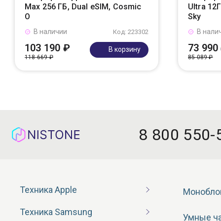
Max 256 ГБ, Dual eSIM, Cosmic
Ultra 12
O
Sky
В наличии
В нали
Код: 223302
103 190 ₽
73 990
В корзину
118 669 ₽
85 089 ₽
8 800 550-
Техника Apple
Монобло
Техника Samsung
Умные ч