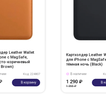
дер Leather Wallet
Картхолдер Leather W
one с MagSafe,
для iPhone с MagSafe
сто-коричневый
тёмная ночь (Black)
 Brown)
ичии
В наличии
Код: 224807
К
₽
1 290 ₽
В корзину
В 
1 355 ₽