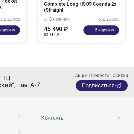
 Pocket
Complete Long HS09 Coanda 2x
k
(Straight
В наличии
Код: 224632
Код: 224265
45 490 ₽
 корзину
В корзину
52 314 ₽
Акции | Новости | Скидки
, ТЦ
кий”, пав. А-7
Подписаться
Контакты