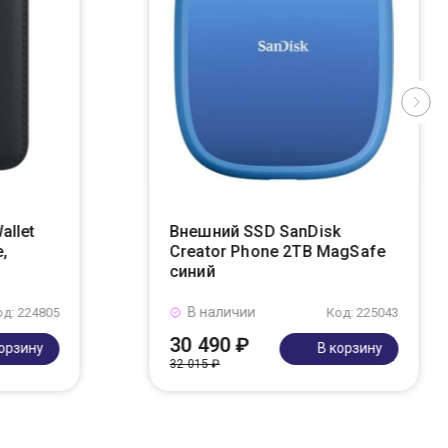
allet
Внешний SSD SanDisk
,
Creator Phone 2TB MagSafe
синий
В наличии
од: 224805
Код: 225043
30 490 ₽
корзину
В корзину
32 015 ₽