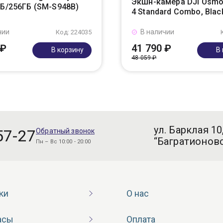
Экшн-камера DJI Osmo
ГБ/256ГБ (SM-S948B)
4 Standard Combo, Blac
чии
В наличии
Код: 224035
 ₽
41 790 ₽
В корзину
В
48 059 ₽
ул. Барклая 10
57-27
Обратный звонок
“Багратионовс
Пн – Вс 10:00 - 20:00
ки
О нас
асы
Оплата