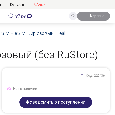
я
Контакты
% Акции
Корзина
 SIM + eSIM, Бирюзовый | Teal
юзовый (без RuStore)
Код:
222436
Нет в наличии
Уведомить о поступлении