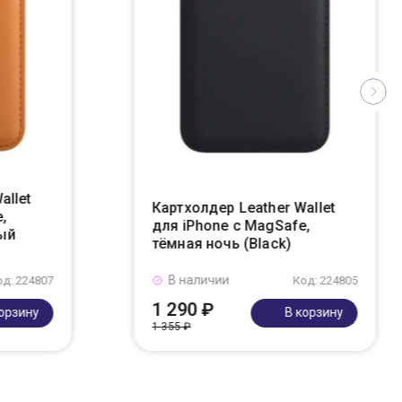
allet
Картхолдер Leather Wallet
,
для iPhone с MagSafe,
ый
тёмная ночь (Black)
В наличии
од: 224807
Код: 224805
1 290 ₽
корзину
В корзину
1 355 ₽