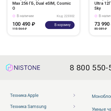
Max 256 ГБ, Dual eSIM, Cosmic
Ultra 12
O
Sky
В наличии
В нали
Код: 223302
100 490 ₽
73 990
В корзину
115 564 ₽
85 089 ₽
8 800 550-
Техника Apple
Монобло
Техника Samsung
Умные ч