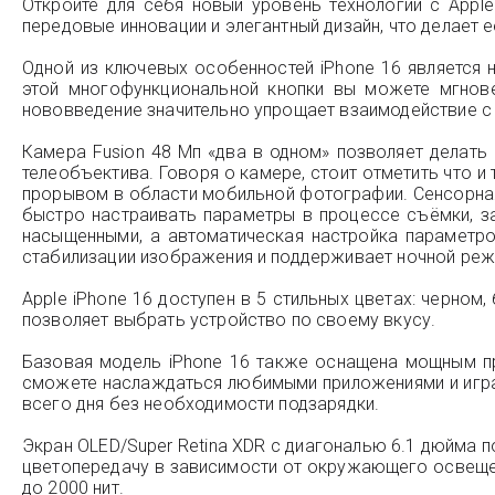
Откройте для себя новый уровень технологий с Appl
передовые инновации и элегантный дизайн, что делает
Одной из ключевых особенностей iPhone 16 является 
этой многофункциональной кнопки вы можете мгнове
нововведение значительно упрощает взаимодействие с 
Камера Fusion 48 Мп «два в одном» позволяет делат
телеобъектива. Говоря о камере, стоит отметить что и
прорывом в области мобильной фотографии. Сенсорная 
быстро настраивать параметры в процессе съёмки, за
насыщенными, а автоматическая настройка параметро
стабилизации изображения и поддерживает ночной режи
Apple iPhone 16 доступен в 5 стильных цветах: черном
позволяет выбрать устройство по своему вкусу.
Базовая модель iPhone 16 также оснащена мощным пр
сможете наслаждаться любимыми приложениями и играм
всего дня без необходимости подзарядки.
Экран OLED/Super Retina XDR с диагональю 6.1 дюйма 
цветопередачу в зависимости от окружающего освеще
до 2000 нит.