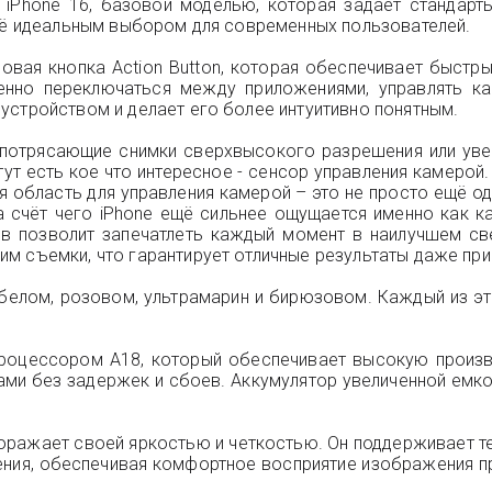
e iPhone 16, базовой моделью, которая задает стандар
 её идеальным выбором для современных пользователей.
новая кнопка Action Button, которая обеспечивает быст
нно переключаться между приложениями, управлять ка
устройством и делает его более интуитивно понятным.
ь потрясающие снимки сверхвысокого разрешения или ув
 тут есть кое что интересное - сенсор управления камеро
область для управления камерой – это не просто ещё одн
 счёт чего iPhone ещё сильнее ощущается именно как к
в позволит запечатлеть каждый момент в наилучшем св
м съемки, что гарантирует отличные результаты даже пр
, белом, розовом, ультрамарин и бирюзовом. Каждый из э
оцессором A18, который обеспечивает высокую произво
и без задержек и сбоев. Аккумулятор увеличенной емко
поражает своей яркостью и четкостью. Он поддерживает те
ния, обеспечивая комфортное восприятие изображения пр