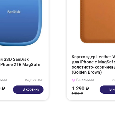
Картхолдер Leather W
й SSD SanDisk
для iPhone с MagSafe
r Phone 2TB MagSafe
золотисто-коричнев
(Golden Brown)
ичии
В наличии
Код: 225043
К
0 ₽
1 290 ₽
В корзину
В 
1 355 ₽