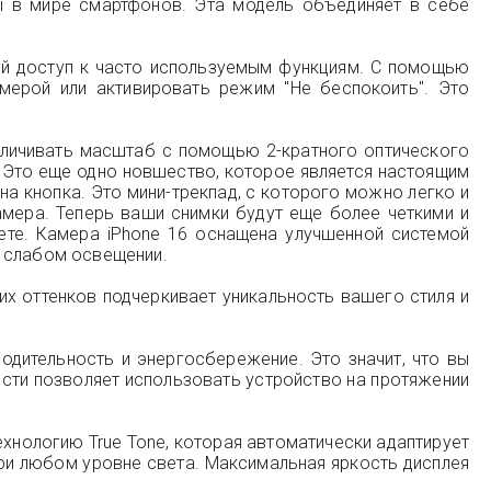
ты в мире смартфонов. Эта модель объединяет в себе
рый доступ к часто используемым функциям. С помощью
мерой или активировать режим "Не беспокоить". Это
еличивать масштаб с помощью 2-кратного оптического
й. Это еще одно новшество, которое является настоящим
а кнопка. Это мини-трекпад, с которого можно легко и
амера. Теперь ваши снимки будут еще более четкими и
ете. Камера iPhone 16 оснащена улучшенной системой
и слабом освещении.
тих оттенков подчеркивает уникальность вашего стиля и
дительность и энергосбережение. Это значит, что вы
сти позволяет использовать устройство на протяжении
хнологию True Tone, которая автоматически адаптирует
и любом уровне света. Максимальная яркость дисплея