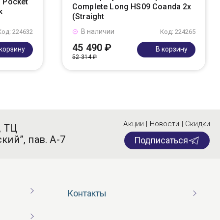
 Pocket
Complete Long HS09 Coanda 2x
k
(Straight
В наличии
Код: 224632
Код: 224265
45 490 ₽
 корзину
В корзину
52 314 ₽
Акции | Новости | Скидки
, ТЦ
кий”, пав. А-7
Подписаться
Контакты