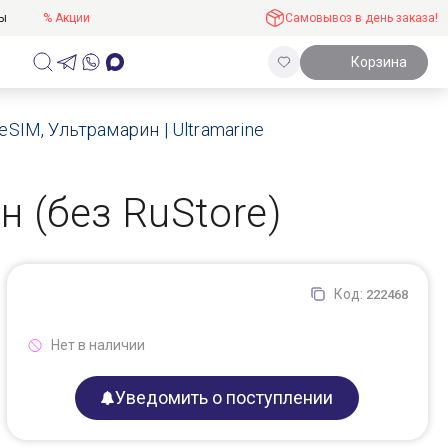
ты
% Акции
Самовывоз в день заказа!
Корзина
eSIM, Ультрамарин | Ultramarine
н (без RuStore)
Код:
222468
Нет в наличии
Уведомить о поступлении