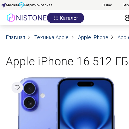
Москва
Багратионовская
О нас
Бло
Каталог
Акции
Главная
О нас
Техника Apple
Apple iPhone
Appl
Блог
Apple iPhone 16 512 ГБ
Договор оферты
Реквизиты
Контакты
Гарантия
Оплата