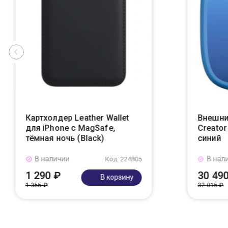
Картхолдер Leather Wallet
Внешни
для iPhone с MagSafe,
Creato
тёмная ночь (Black)
синий
В наличии
В нал
Код: 224805
1 290 ₽
30 49
В корзину
1 355 ₽
32 015 ₽