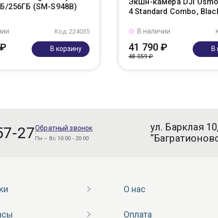
Экшн-камера DJI Osmo
ГБ/256ГБ (SM-S948B)
4 Standard Combo, Blac
чии
В наличии
Код: 224035
 ₽
41 790 ₽
В корзину
В
48 059 ₽
ул. Барклая 10
57-27
Обратный звонок
“Багратионовс
Пн – Вс 10:00 - 20:00
ки
О нас
асы
Оплата