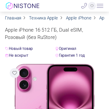
Главная
Техника Apple
Apple iPhone
Appl
Акции
Apple iPhone 16 512 ГБ, Dual eSIM,
О нас
Розовый (без RuStore)
Блог
Новый товар
Оригинал
Не вскрыт
Гарантия 1 год
Договор оферты
Реквизиты
Контакты
Гарантия
Оплата