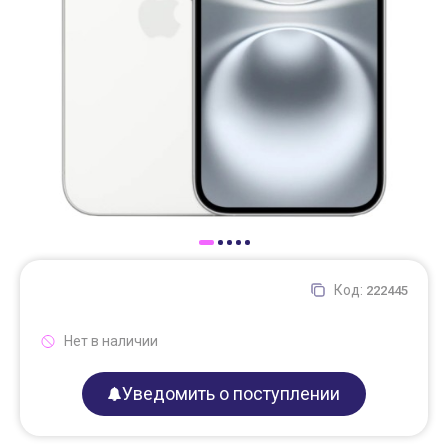
Доставка
Самовывоз
Trade-In
Код:
222445
Нет в наличии
Уведомить о поступлении