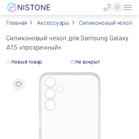
Главная
Аксессуары
Силиконовый чехол дл
Акции
Силиконовый чехол для Samsung Galaxy
О нас
A15 «прозрачный»
Блог
Новый товар
Не вскрыт
Договор оферты
Реквизиты
Контакты
Гарантия
Оплата