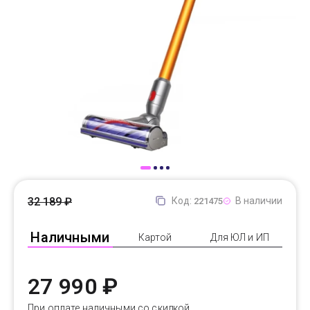
Доставка
Самовывоз
Trade-In
32 189 ₽
Код:
В наличии
221475
Наличными
Картой
Для ЮЛ и ИП
27 990 ₽
При оплате наличными со скидкой