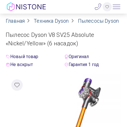
Главная
Техника Dyson
Пылесосы Dyson
Акции
Пылесос Dyson V8 SV25 Absolute
О нас
«Nickel/Yellow» (6 насадок)
Блог
Новый товар
Оригинал
Не вскрыт
Гарантия 1 год
Договор оферты
Реквизиты
Контакты
Гарантия
Оплата