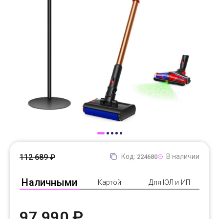
Доставка
Самовывоз
Trade-In
112 689 ₽
Код:
В наличии
224680
Наличными
Картой
Для ЮЛ и ИП
97 990 ₽