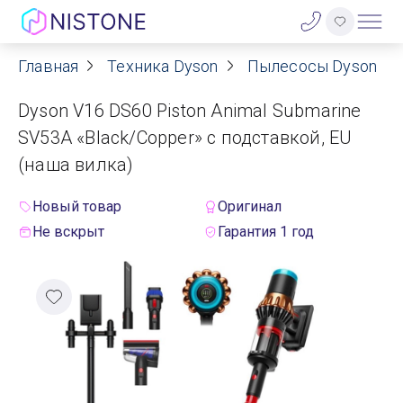
Главная
Техника Dyson
Пылесосы Dyson
Акции
Dyson V16 DS60 Piston Animal Submarine
О нас
SV53A «Black/Copper» с подставкой, EU
(наша вилка)
Блог
Новый товар
Оригинал
Договор оферты
Не вскрыт
Гарантия 1 год
Реквизиты
Контакты
Гарантия
Оплата