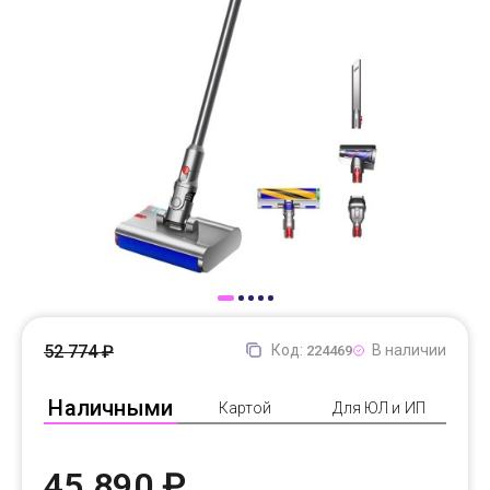
Доставка
Самовывоз
Trade-In
52 774 ₽
Код:
В наличии
224469
Наличными
Картой
Для ЮЛ и ИП
45 890 ₽