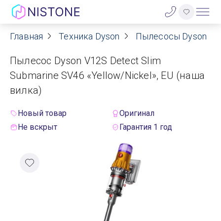
Главная
Техника Dyson
Пылесосы Dyson
Акции
Пылесос Dyson V12S Detect Slim
О нас
Submarine SV46 «Yellow/Nickel», EU (наша
вилка)
Блог
Новый товар
Оригинал
Договор оферты
Не вскрыт
Гарантия 1 год
Реквизиты
Контакты
Гарантия
Оплата