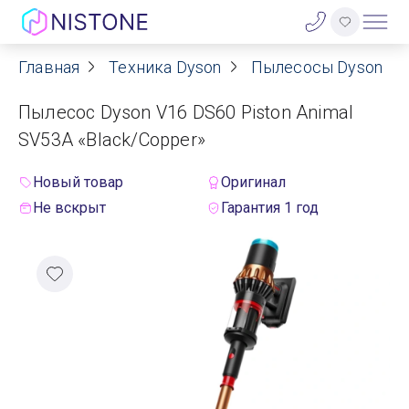
Главная
Техника Dyson
Пылесосы Dyson
Акции
Пылесос Dyson V16 DS60 Piston Animal
О нас
SV53A «Black/Copper»
Блог
Новый товар
Оригинал
Не вскрыт
Гарантия 1 год
Договор оферты
Реквизиты
Контакты
Гарантия
Оплата