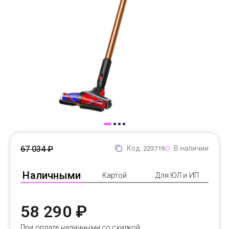
Доставка
Самовывоз
Trade-In
67 034 ₽
Код:
В наличии
223719
Наличными
Картой
Для ЮЛ и ИП
58 290 ₽
При оплате наличными со скидкой