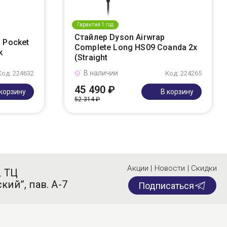
Гарантия 1 год
Стайлер Dyson Airwrap
 Pocket
Complete Long HS09 Coanda 2x
k
(Straight
В наличии
Код: 224632
Код: 224265
45 490 ₽
 корзину
В корзину
52 314 ₽
Акции | Новости | Скидки
, ТЦ
кий”, пав. А-7
Подписаться