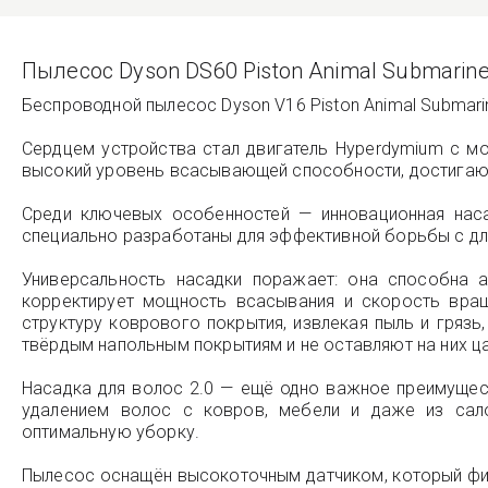
Пылесос Dyson DS60 Piston Animal Submarine
Беспроводной пылесос Dyson V16 Piston Animal Submar
Сердцем устройства стал двигатель Hyperdymium с м
высокий уровень всасывающей способности, достигаю
Среди ключевых особенностей — инновационная наса
специально разработаны для эффективной борьбы с дли
Универсальность насадки поражает: она способна а
корректирует мощность всасывания и скорость вращ
структуру коврового покрытия, извлекая пыль и гряз
твёрдым напольным покрытиям и не оставляют на них ц
Насадка для волос 2.0 — ещё одно важное преимущес
удалением волос с ковров, мебели и даже из сало
оптимальную уборку.
Пылесос оснащён высокоточным датчиком, который фик