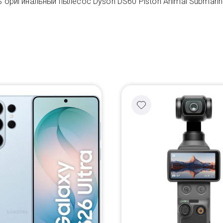
 оригинальный пылесос Dyson DS60 Piston Animal Submarin