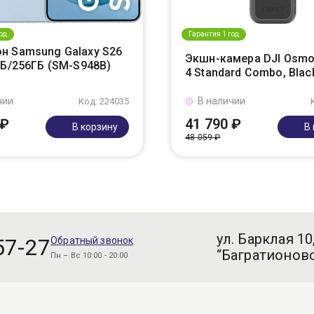
од
Гарантия 1 год
н Samsung Galaxy S26
Экшн-камера DJI Osmo
ГБ/256ГБ (SM-S948B)
4 Standard Combo, Blac
чии
В наличии
Код: 224035
 ₽
41 790 ₽
В корзину
В
48 059 ₽
ул. Барклая 10
57-27
Обратный звонок
“Багратионовс
Пн – Вс 10:00 - 20:00