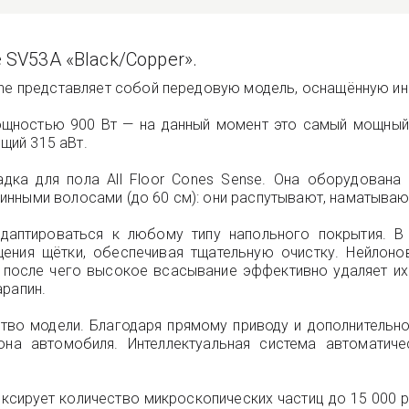
 SV53A «Black/Copper».
ine представляет собой передовую модель, оснащённую и
ощностью 900 Вт — на данный момент это самый мощный д
щий 315 аВт.
дка для пола All Floor Cones Sense. Она оборудован
нными волосами (до 60 см): они распутывают, наматывают 
даптироваться к любому типу напольного покрытия. В
ения щётки, обеспечивая тщательную очистку. Нейлоно
ь, после чего высокое всасывание эффективно удаляет их
арапин.
тво модели. Благодаря прямому приводу и дополнительно
на автомобиля. Интеллектуальная система автоматиче
сирует количество микроскопических частиц до 15 000 ра