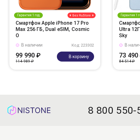
Гарантия 1 год
Гарантия 1 г
Смартфон Apple iPhone 17 Pro
Смартфо
Max 256 ГБ, Dual eSIM, Cosmic
Ultra 12
O
Sky
В наличии
В нали
Код: 223302
99 990 ₽
73 490
В корзину
114 989 ₽
84 514 ₽
8 800 550-