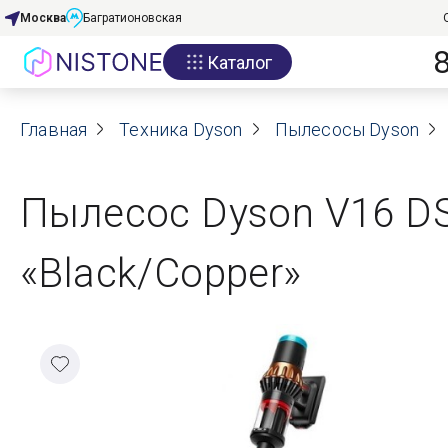
Москва
Багратионовская
Каталог
Акции
Главная
О нас
Техника Dyson
Пылесосы Dyson
Блог
Пылесос Dyson V16 DS
Договор оферты
«Black/Copper»
Реквизиты
Контакты
Гарантия
Оплата