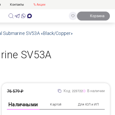
я
Контакты
% Акции
Корзина
l Submarine SV53A «Black/Copper»
rine SV53A
76 579 ₽
Код:
В наличии
223722
Наличными
Картой
Для ЮЛ и ИП