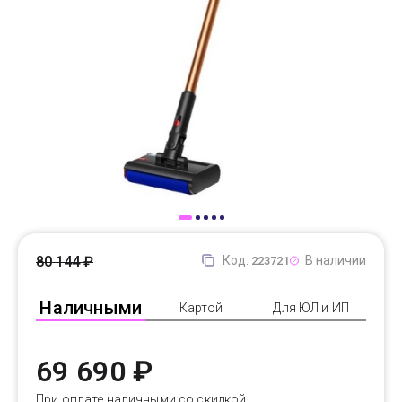
Доставка
Самовывоз
Trade-In
80 144 ₽
Код:
В наличии
223721
Наличными
Картой
Для ЮЛ и ИП
69 690 ₽
При оплате наличными со скидкой