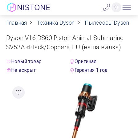
Главная
Техника Dyson
Пылесосы Dyson
Акции
Dyson V16 DS60 Piston Animal Submarine
О нас
SV53A «Black/Copper», EU (наша вилка)
Блог
Новый товар
Оригинал
Не вскрыт
Гарантия 1 год
Договор оферты
Реквизиты
Контакты
Гарантия
Оплата