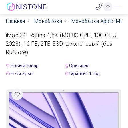
Главная
Моноблоки
Моноблоки Apple iMac
Акции
iMac 24" Retina 4,5K (M3 8C CPU, 10C GPU,
О нас
2023), 16 ГБ, 2ТБ SSD, фиолетовый (без
RuStore)
Блог
Новый товар
Оригинал
Договор оферты
Не вскрыт
Гарантия 1 год
Реквизиты
Контакты
Гарантия
Оплата