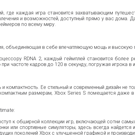
ий, где каждая игра становится захватывающим путешест
лечения и возможностей, доступный прямо у вас дома. Да
геймеров по всему миру.
ения, объединяющая в себе впечатляющую мощь и высокую 
оцессору RDNA 2, каждый геймплей становится более р
при частоте кадров до 120 в секунду, погружая игрока в 
иль и компактность. Ее стильный и современный дизайн не т
компактным размерам, Xbox Series S помещается даже в
imate:
оступ к обширной коллекции игр, включающей сотни самы
гонки или спортивные симуляторы, здесь всегда найдется 
дущих поколений Xbox с улучшенной графикой и производ