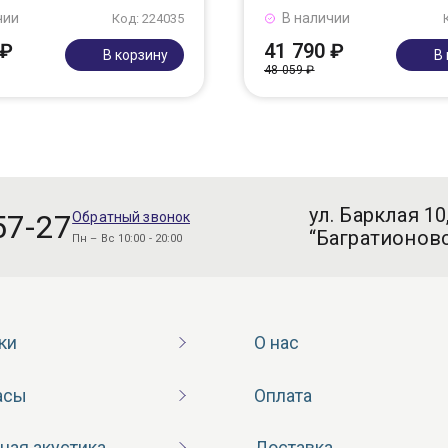
чии
В наличии
Код: 224035
 ₽
41 790 ₽
В корзину
В
48 059 ₽
ул. Барклая 10
57-27
Обратный звонок
“Багратионовс
Пн – Вс 10:00 - 20:00
ки
О нас
асы
Оплата
ная акустика
Доставка