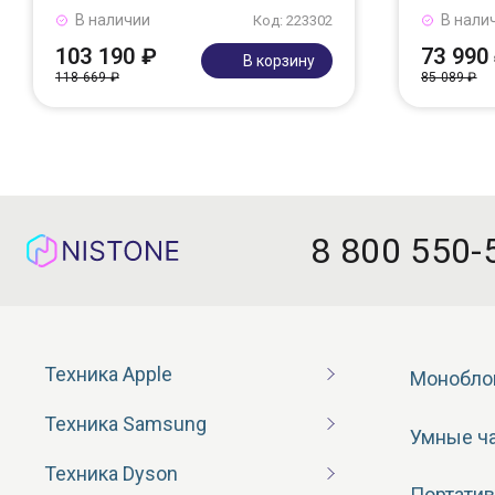
В наличии
В нали
Код: 223302
103 190 ₽
73 990
В корзину
118 669 ₽
85 089 ₽
8 800 550-
Техника Apple
Монобло
Техника Samsung
Умные ч
Техника Dyson
Портатив