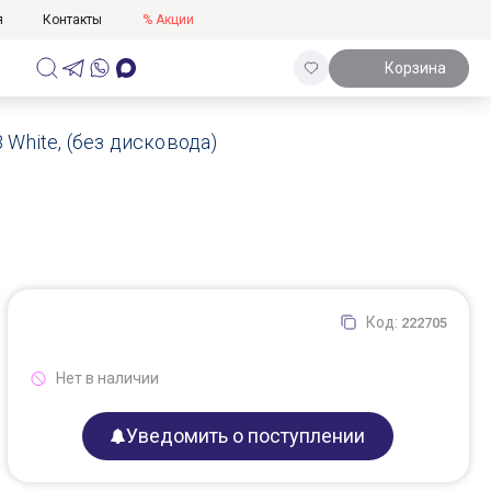
я
Контакты
% Акции
Корзина
 White, (без дисковода)
Код:
222705
Нет в наличии
Уведомить о поступлении