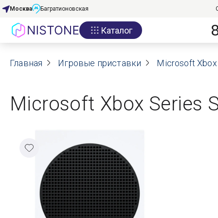
Москва
Багратионовская
Каталог
Акции
Главная
О нас
Игровые приставки
Microsoft Xbox
Блог
Microsoft Xbox Series 
Договор оферты
Реквизиты
Контакты
Гарантия
Оплата