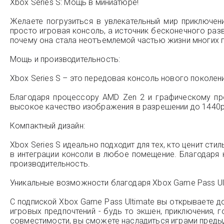
Xbox Series S: Мощь в миниатюре!
Желаете погрузиться в увлекательный мир приключен
просто игровая консоль, а источник бесконечного разв
почему она стала неотъемлемой частью жизни многих 
Мощь и производительность:
Xbox Series S – это передовая консоль нового покол
Благодаря процессору AMD Zen 2 и графическому пр
высокое качество изображения в разрешении до 1440p 
Компактный дизайн:
Xbox Series S идеально подходит для тех, кто ценит ст
в интеграции консоли в любое помещение. Благодаря 
производительность.
Уникальные возможности благодаря Xbox Game Pass Ult
С подпиской Xbox Game Pass Ultimate вы открываете д
игровых предпочтений - будь то экшен, приключения, 
совместимости, вы сможете насладиться играми преды