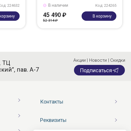
В наличии
Код: 224632
Код: 224265
45 490 ₽
 корзину
В корзину
52 314 ₽
Акции | Новости | Скидки
, ТЦ
кий”, пав. А-7
Подписаться
Контакты
Реквизиты