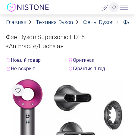
Главная
Техника Dyson
Фены Dyson
Фен
Акции
Фен Dyson Supersonic HD15
О нас
«Anthraсite/Fuchsia»
Блог
Новый товар
Оригинал
Не вскрыт
Гарантия 1 год
Договор оферты
Реквизиты
Контакты
Гарантия
Оплата