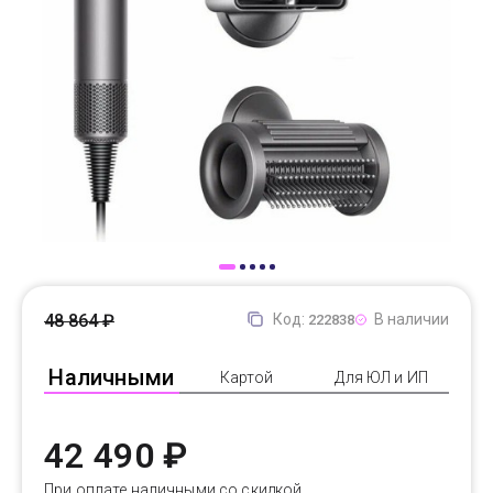
Доставка
Самовывоз
Trade-In
48 864 ₽
Код:
В наличии
222838
Наличными
Картой
Для ЮЛ и ИП
42 490 ₽
При оплате наличными со скидкой