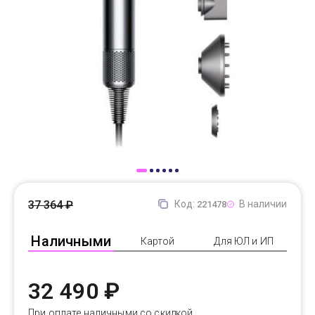
Доставка
Самовывоз
Trade-In
37 364 ₽
Код:
В наличии
221478
Наличными
Картой
Для ЮЛ и ИП
32 490 ₽
При оплате наличными со скидкой