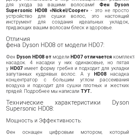
для ухода за вашими волосами!
Фен Dyson
Supersonic HD08 «Nickel/Cooper»
- это не просто
устройство для сушки волос, это настоящий
инструмент для создания идеальных укладок,
придающих вашим волосам блеск и здоровье.
Отличия
фена Dyson HD08 от модели HD07:
Фен
Dyson
HD
08
от
модели
HD
07
отличается
комплект
насадок. 4 насадки у них одинаковые, но пятая
у
HD
07
имеет форму гребня и подходит для укладки
запутанных кудрявых волос. А у
HD
08
насадка
концентратор с большим углом рассеивания
воздуха и подходит для сушки плотных и жестких
прядей. Подробнее мы написали
ТУТ
.
Технические характеристики Dyson
Supersonic HD08:
Мощность и Эффективность:
Фен оснащен цифровым мотором, который