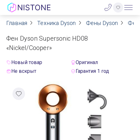
Главная
Техника Dyson
Фены Dyson
Фен
Акции
Фен Dyson Supersonic HD08
О нас
«Nickel/Cooper»
Блог
Новый товар
Оригинал
Не вскрыт
Гарантия 1 год
Договор оферты
Реквизиты
Контакты
Гарантия
Оплата