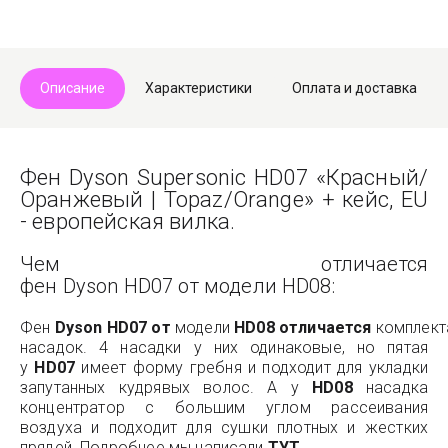
Описание
Характеристики
Оплата и доставка
Фен Dyson Supersonic HD07 «Красный/
Оранжевый | Topaz/Orange» + кейс, EU
- европейская вилка.
Чем отличается
фен Dyson HD07 от модели HD08:
Фен
Dyson
HD
07
от
модели
HD
08
отличается
комплект
насадок. 4 насадки у них одинаковые, но пятая
у
HD
07
имеет форму гребня и подходит для укладки
запутанных кудрявых волос. А у
HD
08
насадка
концентратор с большим углом рассеивания
воздуха и подходит для сушки плотных и жестких
прядей. Подробнее мы написали
ТУТ
.