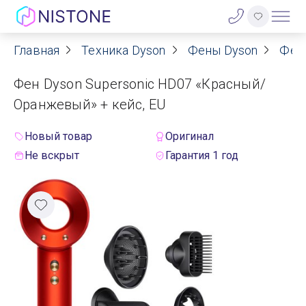
Главная
Техника Dyson
Фены Dyson
Фен
Акции
Фен Dyson Supersonic HD07 «Красный/
О нас
Оранжевый» + кейс, EU
Блог
Новый товар
Оригинал
Не вскрыт
Гарантия 1 год
Договор оферты
Реквизиты
Контакты
Гарантия
Оплата