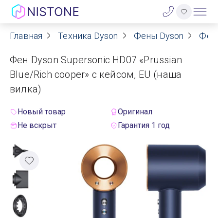
Главная
Техника Dyson
Фены Dyson
Фен
Акции
Фен Dyson Supersonic HD07 «Prussian
О нас
Blue/Rich cooper» с кейсом, EU (наша
вилка)
Блог
Новый товар
Оригинал
Договор оферты
Не вскрыт
Гарантия 1 год
Реквизиты
Контакты
Гарантия
Оплата