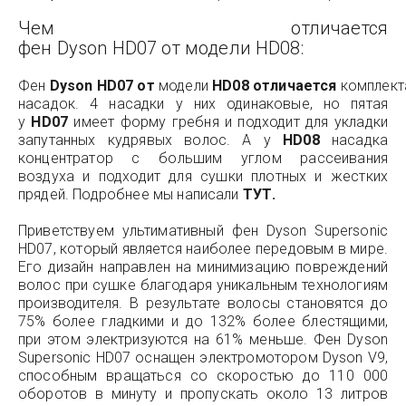
Чем отличается
фен Dyson HD07 от модели HD08:
Фен
Dyson
HD
07
от
модели
HD
08
отличается
комплект
насадок. 4 насадки у них одинаковые, но пятая
у
HD
07
имеет форму гребня и подходит для укладки
запутанных кудрявых волос. А у
HD
08
насадка
концентратор с большим углом рассеивания
воздуха и подходит для сушки плотных и жестких
прядей. Подробнее мы написали
ТУТ
.
Приветствуем ультимативный фен Dyson Supersonic
HD07, который является наиболее передовым в мире.
Его дизайн направлен на минимизацию повреждений
волос при сушке благодаря уникальным технологиям
производителя. В результате волосы становятся до
75% более гладкими и до 132% более блестящими,
при этом электризуются на 61% меньше. Фен Dyson
Supersonic HD07 оснащен электромотором Dyson V9,
способным вращаться со скоростью до 110 000
оборотов в минуту и пропускать около 13 литров