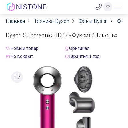
Главная
Техника Dyson
Фены Dyson
Фен
Акции
Dyson Supersonic HD07 «Фуксия/Никель»
О нас
Новый товар
Оригинал
Блог
Не вскрыт
Гарантия 1 год
Договор оферты
Реквизиты
Контакты
Гарантия
Оплата