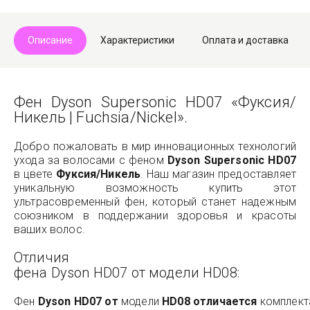
Описание
Характеристики
Оплата и доставка
Фен Dyson Supersonic HD07 «Фуксия/
Никель | Fuchsia/Nickel».
Добро пожаловать в мир инновационных технологий
ухода за волосами с феном
Dyson Supersonic HD07
в цвете
Фуксия/Никель
. Наш магазин предоставляет
уникальную возможность купить этот
ультрасовременный фен, который станет надежным
союзником в поддержании здоровья и красоты
ваших волос.
Отличия
фена Dyson HD07 от модели HD08:
Фен
Dyson
HD
07
от
модели
HD
08
отличается
комплект