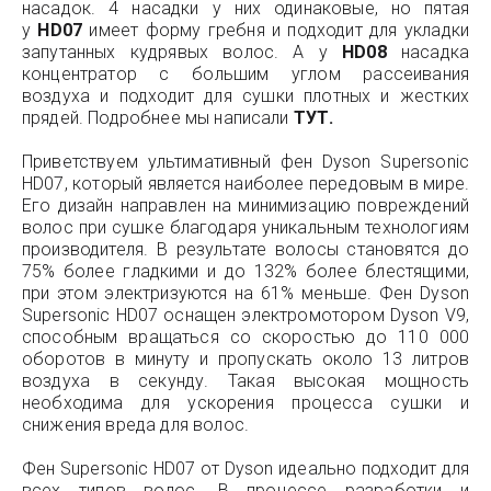
насадок. 4 насадки у них одинаковые, но пятая
у
HD
07
имеет форму гребня и подходит для укладки
запутанных кудрявых волос. А у
HD
08
насадка
концентратор с большим углом рассеивания
воздуха и подходит для сушки плотных и жестких
прядей. Подробнее мы написали
ТУТ
.
Приветствуем ультимативный фен Dyson Supersonic
HD07, который является наиболее передовым в мире.
Его дизайн направлен на минимизацию повреждений
волос при сушке благодаря уникальным технологиям
производителя. В результате волосы становятся до
75% более гладкими и до 132% более блестящими,
при этом электризуются на 61% меньше. Фен Dyson
Supersonic HD07 оснащен электромотором Dyson V9,
способным вращаться со скоростью до 110 000
оборотов в минуту и пропускать около 13 литров
воздуха в секунду. Такая высокая мощность
необходима для ускорения процесса сушки и
снижения вреда для волос.
Фен Supersonic HD07 от Dyson идеально подходит для
всех типов волос. В процессе разработки и