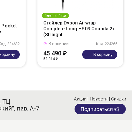
Гарантия 1 год
Стайлер Dyson Airwrap
 Pocket
Complete Long HS09 Coanda 2x
k
(Straight
В наличии
Код: 224632
Код: 224265
45 490 ₽
 корзину
В корзину
52 314 ₽
Акции | Новости | Скидки
, ТЦ
кий”, пав. А-7
Подписаться