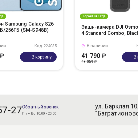
од
Гарантия 1 год
н Samsung Galaxy S26
Экшн-камера DJI Osmo
ГБ/256ГБ (SM-S948B)
4 Standard Combo, Blac
чии
В наличии
Код: 224035
 ₽
41 790 ₽
В корзину
В
48 059 ₽
ул. Барклая 10
57-27
Обратный звонок
“Багратионовс
Пн – Вс 10:00 - 20:00