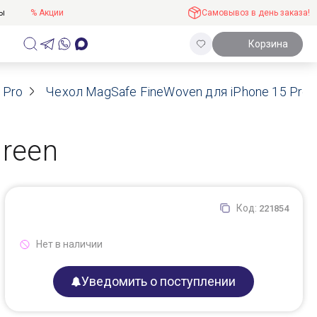
ты
% Акции
Самовывоз в день заказа!
Корзина
 Pro
Чехол MagSafe FineWoven для iPhone 15 Pro, 
green
Код:
221854
Нет в наличии
Уведомить о поступлении