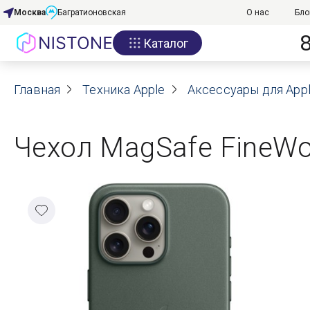
Москва
Багратионовская
О нас
Бло
Каталог
Акции
Главная
О нас
Техника Apple
Аксессуары для App
Блог
Чехол MagSafe FineWov
Договор оферты
Реквизиты
Контакты
Гарантия
Оплата