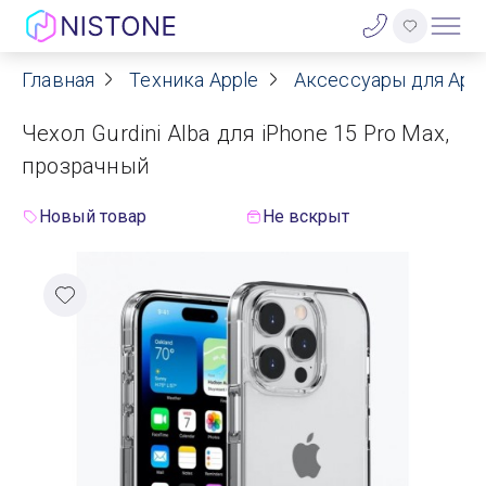
Главная
Техника Apple
Аксессуары для App
Акции
Чехол Gurdini Alba для iPhone 15 Pro Max,
О нас
прозрачный
Блог
Новый товар
Не вскрыт
Договор оферты
Реквизиты
Контакты
Гарантия
Оплата