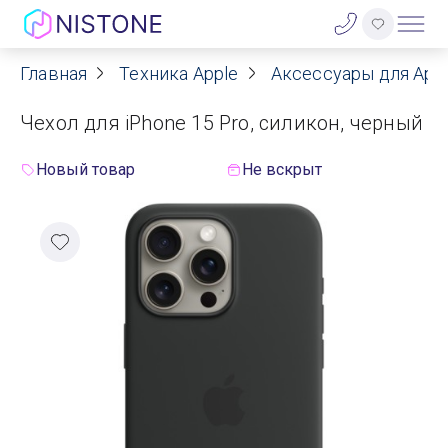
Главная
Техника Apple
Аксессуары для App
Акции
Чехол для iPhone 15 Pro, силикон, черный
О нас
Новый товар
Не вскрыт
Блог
Договор оферты
Реквизиты
Контакты
Гарантия
Оплата