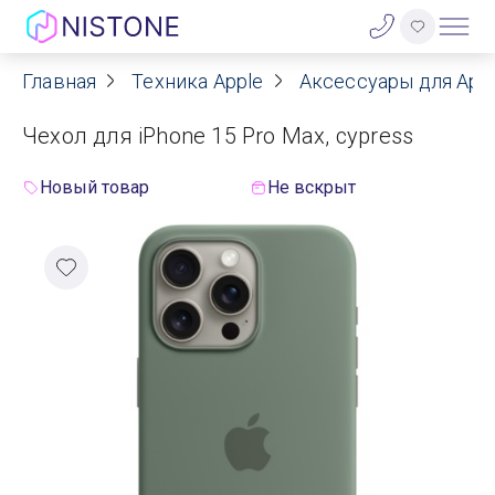
Главная
Техника Apple
Аксессуары для App
Акции
Чехол для iPhone 15 Pro Max, cypress
О нас
Новый товар
Не вскрыт
Блог
Договор оферты
Реквизиты
Контакты
Гарантия
Оплата