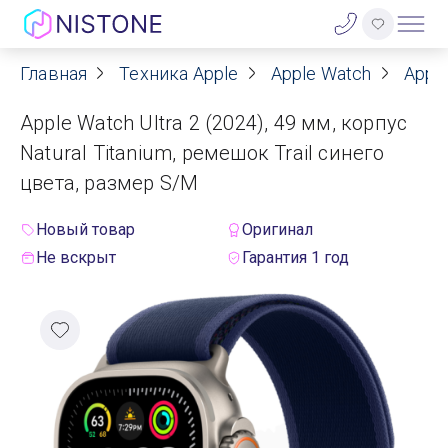
Главная
Техника Apple
Apple Watch
Apple
Акции
Apple Watch Ultra 2 (2024), 49 мм, корпус
О нас
Natural Titanium, ремешок Trail синего
цвета, размер S/M
Блог
Новый товар
Оригинал
Договор оферты
Не вскрыт
Гарантия 1 год
Реквизиты
Контакты
Гарантия
Оплата