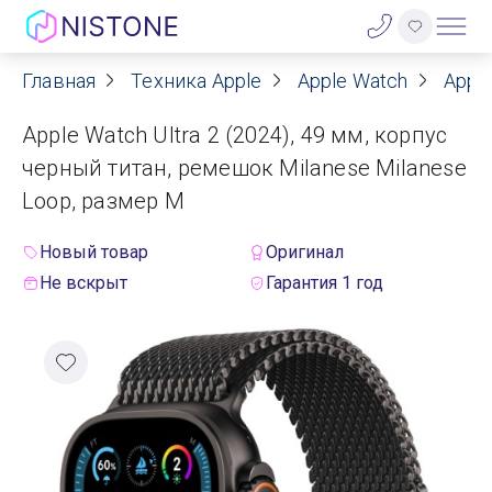
Главная
Техника Apple
Apple Watch
Apple
Акции
Apple Watch Ultra 2 (2024), 49 мм, корпус
О нас
черный титан, ремешок Milanese Milanese
Loop, размер M
Блог
Новый товар
Оригинал
Договор оферты
Не вскрыт
Гарантия 1 год
Реквизиты
Контакты
Гарантия
Оплата