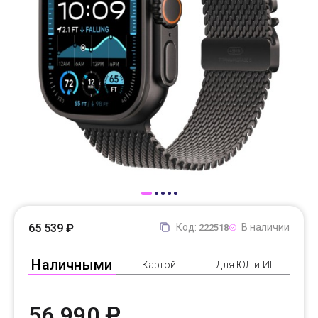
Доставка
Самовывоз
Trade-In
65 539 ₽
Код:
В наличии
222518
Наличными
Картой
Для ЮЛ и ИП
56 990 ₽