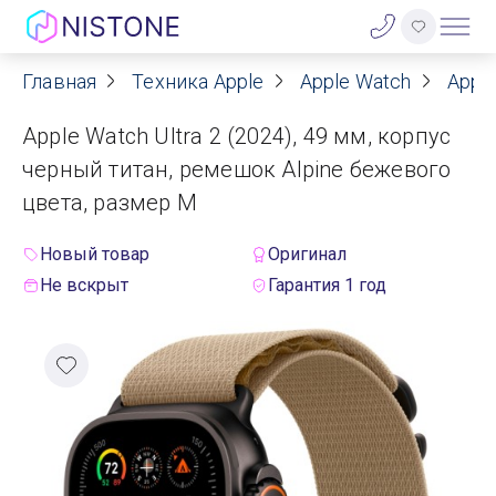
Главная
Техника Apple
Apple Watch
Apple
Акции
Apple Watch Ultra 2 (2024), 49 мм, корпус
О нас
черный титан, ремешок Alpine бежевого
цвета, размер M
Блог
Новый товар
Оригинал
Договор оферты
Не вскрыт
Гарантия 1 год
Реквизиты
Контакты
Гарантия
Оплата