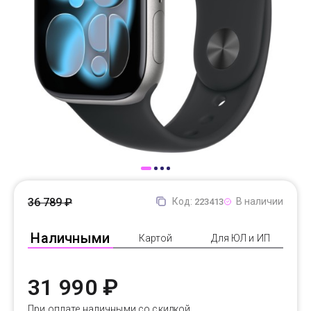
Доставка
Самовывоз
Trade-In
36 789 ₽
Код:
В наличии
223413
Наличными
Картой
Для ЮЛ и ИП
31 990 ₽
При оплате наличными со скидкой