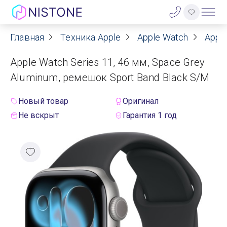
Главная
Техника Apple
Apple Watch
Apple
Акции
Apple Watch Series 11, 46 мм, Space Grey
О нас
Aluminum, ремешок Sport Band Black S/M
Блог
Новый товар
Оригинал
Не вскрыт
Гарантия 1 год
Договор оферты
Реквизиты
Контакты
Гарантия
Оплата