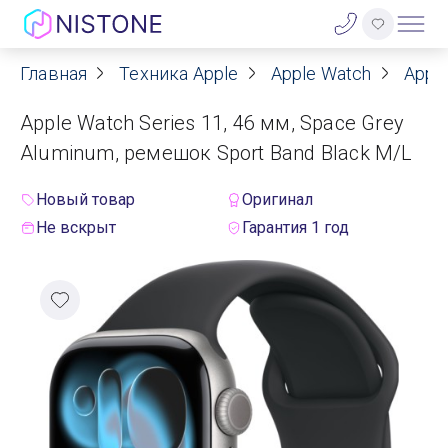
Главная
Техника Apple
Apple Watch
Apple
Акции
Apple Watch Series 11, 46 мм, Space Grey
О нас
Aluminum, ремешок Sport Band Black M/L
Блог
Новый товар
Оригинал
Не вскрыт
Гарантия 1 год
Договор оферты
Реквизиты
Контакты
Гарантия
Оплата