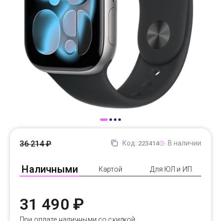
Доставка
Самовывоз
Trade-In
36 214 ₽
Код:
В наличии
223414
Наличными
Картой
Для ЮЛ и ИП
31 490 ₽
При оплате наличными со скидкой