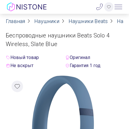
Главная
Наушники
Наушники Beats
Науш
Акции
Беспроводные наушники Beats Solo 4
О нас
Wireless, Slate Blue
Блог
Новый товар
Оригинал
Не вскрыт
Гарантия 1 год
Договор оферты
Реквизиты
Контакты
Гарантия
Оплата