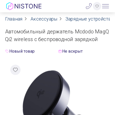
Главная
Аксессуары
Зарядные устройства 
Акции
Автомобильный держатель Mcdodo MagQ
О нас
Qi2 wireless с беспроводной зарядкой
Блог
Новый товар
Не вскрыт
Договор оферты
Реквизиты
Контакты
Гарантия
Оплата