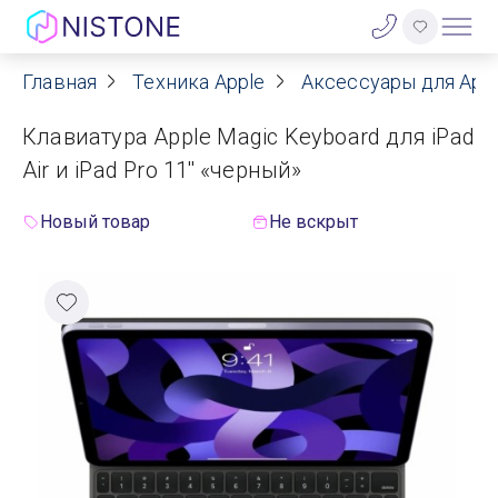
Главная
Техника Apple
Аксессуары для App
Акции
Клавиатура Apple Magic Keyboard для iPad
О нас
Air и iPad Pro 11'' «черный»
Блог
Новый товар
Не вскрыт
Договор оферты
Реквизиты
Контакты
Гарантия
Оплата