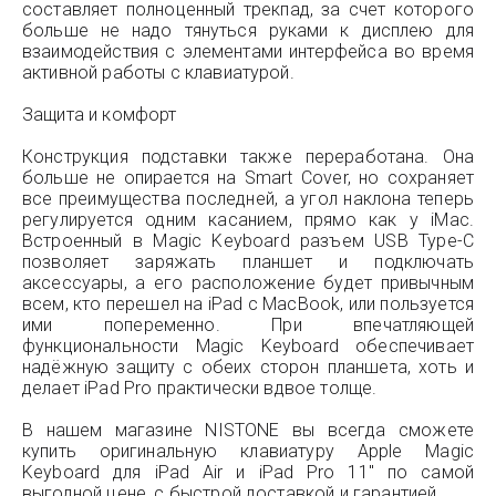
составляет полноценный трекпад, за счет которого
больше не надо тянуться руками к дисплею для
взаимодействия с элементами интерфейса во время
активной работы с клавиатурой.
Защита и комфорт
Конструкция подставки также переработана. Она
больше не опирается на Smart Cover, но сохраняет
все преимущества последней, а угол наклона теперь
регулируется одним касанием, прямо как у iMac.
Встроенный в Magiс Keyboard разъем USB Type-С
позволяет заряжать планшет и подключать
аксессуары, а его расположение будет привычным
всем, кто перешел на iPad с MacBook, или пользуется
ими попеременно. При впечатляющей
функциональности Magiс Keyboard обеспечивает
надёжную защиту с обеих сторон планшета, хоть и
делает iPad Pro практически вдвое толще.
В нашем магазине NISTONE вы всегда сможете
купить оригинальную клавиатуру Apple Magic
Keyboard для iPad Air и iPad Pro 11'' по самой
выгодной цене, с быстрой доставкой и гарантией.