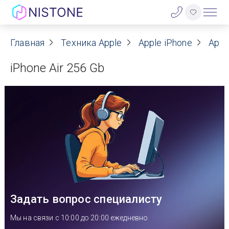
Акции
Главная
Техника Apple
Apple iPhone
Appl
iPhone Air 256 Gb
О нас
Блог
Договор оферты
Реквизиты
Контакты
Задать вопрос специалисту
Гарантия
Мы на связи с 10:00 до 20:00 ежедневно
Оплата