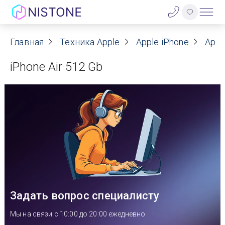
Акции
Главная
Техника Apple
Apple iPhone
Appl
iPhone Air 512 Gb
О нас
Блог
Договор оферты
Реквизиты
Контакты
Задать вопрос специалисту
Гарантия
Мы на связи с 10:00 до 20:00 ежедневно
Оплата