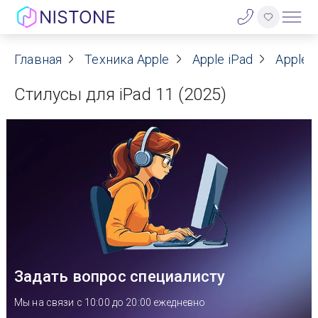
Акции
Главная
Техника Apple
Apple iPad
Apple i
Стилусы для iPad 11 (2025)
О нас
Блог
Договор оферты
Реквизиты
Контакты
Задать вопрос специалисту
Гарантия
Мы на связи с 10:00 до 20:00 ежедневно
Оплата