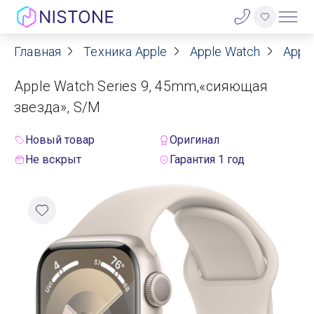
Главная
Техника Apple
Apple Watch
Apple
Акции
Apple Watch Series 9, 45mm,«сияющая
О нас
звезда», S/M
Блог
Новый товар
Оригинал
Не вскрыт
Гарантия 1 год
Договор оферты
Реквизиты
Контакты
Гарантия
Оплата