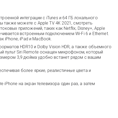
троенной интеграции с iTunes и 64 ГБ локального
ы также можете с Apple TV 4K 2021, смотреть
ковых приложений, таких как Netflix, Disney+, Apple
ивается встроенным подключением Wi-Fi 6 и Ethernet.
к iPhone, iPad и MacBook.
форматов HDR10 и Dolby Vision HDR, а также объемного
й пульт Siri Remote оснащен микрофоном, который
размером 3,9 дюйма удобно встанет рядом с вашим
еспечивая более яркие, реалистичные цвета и
 iPhone на экран телевизора один раз, а затем