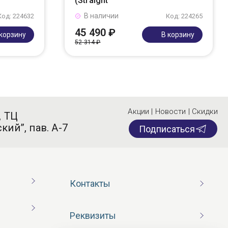
(Straight
В наличии
Код: 224632
Код: 224265
45 490 ₽
 корзину
В корзину
52 314 ₽
Акции | Новости | Скидки
, ТЦ
кий”, пав. А-7
Подписаться
Контакты
Реквизиты