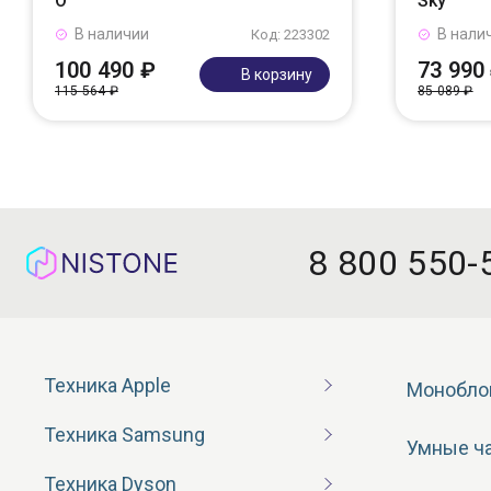
O
Sky
В наличии
В нали
Код: 223302
100 490 ₽
73 990
В корзину
115 564 ₽
85 089 ₽
8 800 550-
Техника Apple
Монобло
Техника Samsung
Умные ч
Техника Dyson