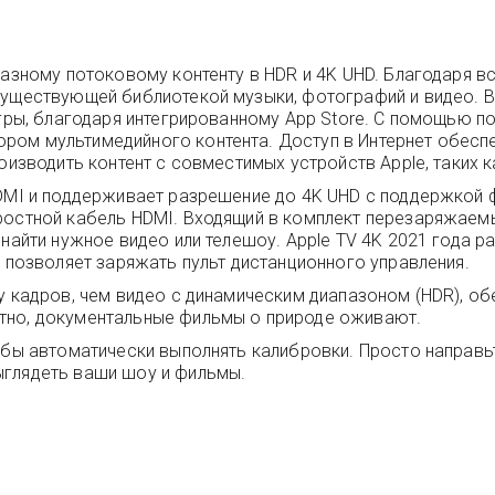
азному потоковому контенту в HDR и 4K UHD. Благодаря вс
существующей библиотекой музыки, фотографий и видео. В
ры, благодаря интегрированному App Store. С помощью пото
ом мультимедийного контента. Доступ в Интернет обеспеч
оизводить контент с совместимых устройств Apple, таких ка
HDMI и поддерживает разрешение до 4K UHD с поддержкой 
ростной кабель HDMI. Входящий в комплект перезаряжаемы
 найти нужное видео или телешоу. Apple TV 4K 2021 года 
B позволяет заряжать пульт дистанционного управления.
у кадров, чем видео с динамическим диапазоном (HDR), об
тно, документальные фильмы о природе оживают.
обы автоматически выполнять калибровки. Просто направьте
ыглядеть ваши шоу и фильмы.