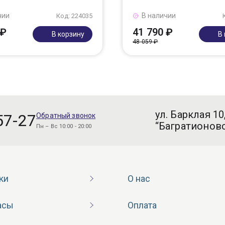
чии
В наличии
Код: 224035
 ₽
41 790 ₽
В корзину
В
48 059 ₽
ул. Барклая 10
57-27
Обратный звонок
“Багратионовс
Пн – Вс 10:00 - 20:00
ки
О нас
асы
Оплата