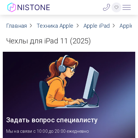
Акции
Главная
Техника Apple
Apple iPad
Apple i
Чехлы для iPad 11 (2025)
О нас
Блог
Договор оферты
Реквизиты
Контакты
Задать вопрос специалисту
Гарантия
Мы на связи с 10:00 до 20:00 ежедневно
Оплата